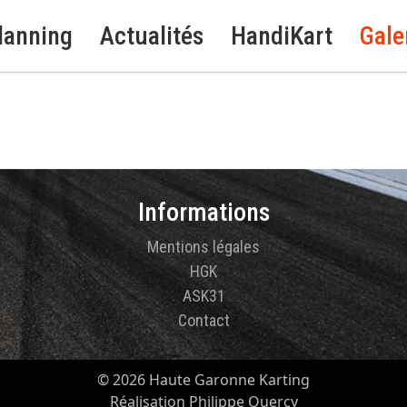
lanning
Actualités
HandiKart
Gale
Informations
Mentions légales
HGK
ASK31
Contact
© 2026 Haute Garonne Karting
Réalisation Philippe Quercy