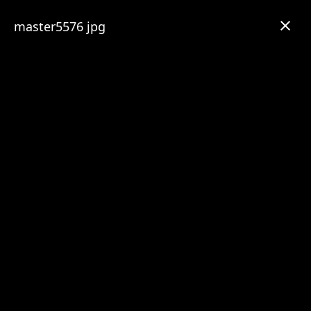
master5576 jpg
iAME 2023