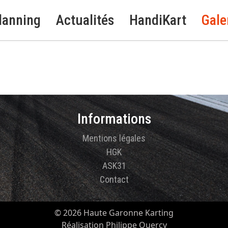
lanning
Actualités
HandiKart
Gale
Informations
Mentions légales
HGK
ASK31
Contact
© 2026 Haute Garonne Karting
Réalisation Philippe Quercy